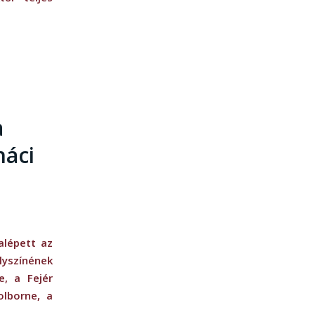
a
náci
alépett az
yszínének
e, a Fejér
lborne, a