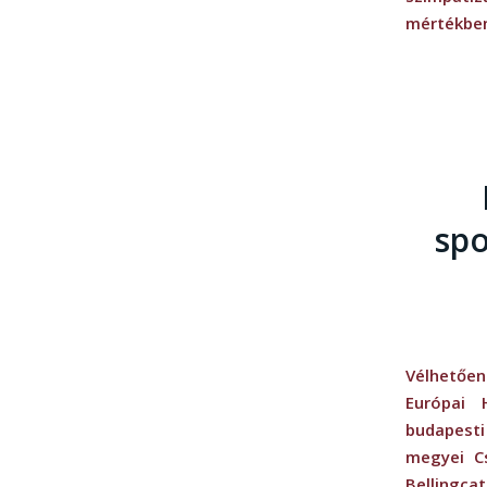
mértékben
spo
Vélhetően
Európai 
budapesti
megyei C
Bellingcat