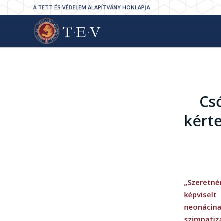
A TETT ÉS VÉDELEM ALAPÍTVÁNY HONLAPJA
Cs
kérte
„Szeretné
képvisel
neonácin
szimpati