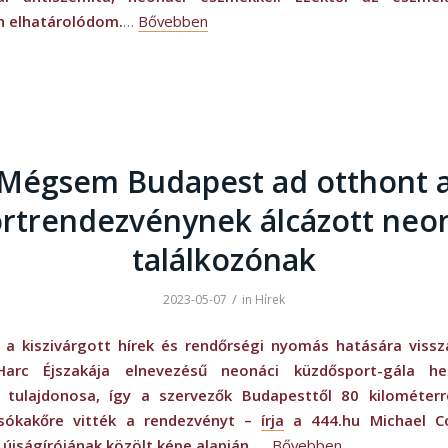
 elhatárolódom.
…
Bővebben
Mégsem Budapest ad otthont 
rtrendezvénynek álcázott neo
találkozónak
/
2023-05-07
in
Hírek
 a kiszivárgott hírek és rendőrségi nyomás hatására vissz
Harc Éjszakája elnevezésű neonáci küzdősport-gála hel
 tulajdonosa, így a szervezők Budapesttől 80 kilométerr
sókakőre vitték a rendezvényt –
írja
a 444.hu Michael Co
 újságírójának közölt képe alapján.
…
Bővebben