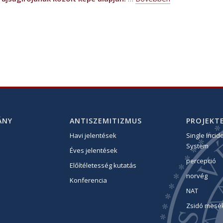
ÁNY
ANTISZEMITIZMUS
PROJEKTE
Havi jelentések
Single Incid
System
Éves jelentések
percepció
Előítéletesség kutatás
norvég
Konferencia
NAT
Zsidó mesé