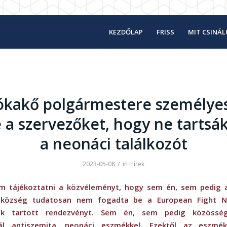
KEZDŐLAP
FRISS
MIT CSINÁ
ókakő polgármestere személye
 a szervezőket, hogy ne tarts
a neonáci találkozót
/
2023-05-08
in
Hírek
m tájékoztatni a közvéleményt, hogy sem én, sem pedig 
t község tudatosan nem fogadta be a European Fight N
ak tartott rendezvényt. Sem én, sem pedig közöss
zál antiszemita, neonáci eszmékkel. Ezektől az eszmékt