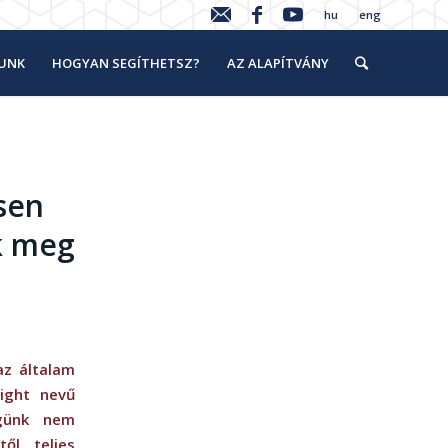
hu
eng
LUNK
HOGYAN SEGÍTHETSZ?
AZ ALAPÍTVÁNY
sen
ák meg
az általam
ight nevű
égünk nem
ől teljes