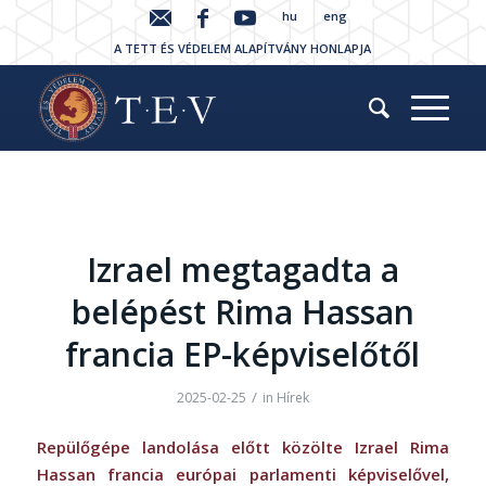
hu
eng
A TETT ÉS VÉDELEM ALAPÍTVÁNY HONLAPJA
Izrael megtagadta a
belépést Rima Hassan
francia EP-képviselőtől
/
2025-02-25
in
Hírek
Repülőgépe landolása előtt közölte Izrael Rima
Hassan francia európai parlamenti képviselővel,