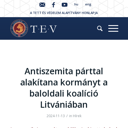
hu
eng
A TETT ÉS VÉDELEM ALAPÍTVÁNY HONLAPJA
Antiszemita párttal
alakítana kormányt a
baloldali koalíció
Litvániában
/
2024-11-13
in
Hírek