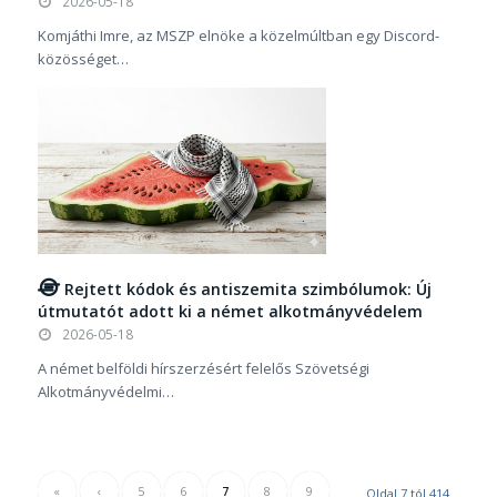
2026-05-18
Komjáthi Imre, az MSZP elnöke a közelmúltban egy Discord-
közösséget…
Rejtett kódok és antiszemita szimbólumok: Új
útmutatót adott ki a német alkotmányvédelem
2026-05-18
A német belföldi hírszerzésért felelős Szövetségi
Alkotmányvédelmi…
«
‹
5
6
7
8
9
Oldal 7 tól 414