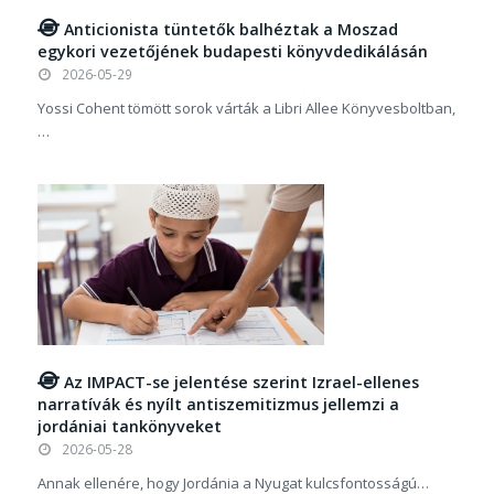
Anticionista tüntetők balhéztak a Moszad
egykori vezetőjének budapesti könyvdedikálásán
2026-05-29
Yossi Cohent tömött sorok várták a Libri Allee Könyvesboltban,
…
Az IMPACT-se jelentése szerint Izrael-ellenes
narratívák és nyílt antiszemitizmus jellemzi a
jordániai tankönyveket
2026-05-28
Annak ellenére, hogy Jordánia a Nyugat kulcsfontosságú…